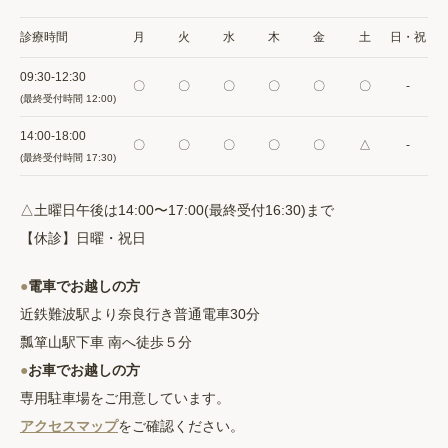
診療時間
月
火
水
木
金
土
日・祝
09:30-12:30
〇
〇
〇
〇
〇
〇
-
(最終受付時間 12:00)
14:00-18:00
〇
〇
〇
〇
〇
△
-
(最終受付時間 17:30)
△土曜日午後は14:00〜17:00(最終受付16:30)まで
【休診】日曜・祝日
●
電車でお越しの方
近鉄難波駅より奈良行き普通電車30分
瓢箪山駅下車 南へ徒歩５分
●
お車でお越しの方
専用駐車場をご用意しています。
アクセスマップ
をご確認ください。