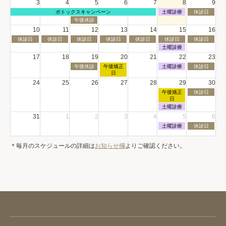
3
4
5
6
7
8
9
7
日,
日,
月
月
土
日
ボトックスキャンペーン
8
土曜診療
8
休診日
6th
曜
曜
曜
月
月
水
午後休診
2026
日,
日,
日,
1st
2nd
曜
10
11
12
13
14
15
16
7
8
8
2026
2026
日,
月
月
月
月
火
水
木
金
土
日
休診日
休診日
8
休診日
休診日
休診日
休診日
休診日
6th
8th
9th
曜
曜
曜
曜
曜
曜
曜
月
土
土曜診療
2026
2026
2026
日,
日,
日,
日,
日,
日,
日,
5th
曜
17
18
19
20
21
22
23
8
8
8
8
8
8
8
2026
日,
月
月
月
月
月
月
月
水
木
土
日
午後休診
午後矯正
8
土曜診療
休診日
10th
11th
12th
13th
14th
15th
16th
曜
曜
曜
曜
日
月
2026
2026
2026
2026
2026
2026
2026
日,
日,
日,
日,
15th
24
25
26
27
28
29
30
8
8
8
8
2026
土
日
月
月
月
午後矯正
月
休診日
曜
曜
19th
20th
22nd
日
23rd
日,
日,
2026
2026
2026
2026
土
土曜診療
8
8
曜
31
1
2
3
4
5
6
月
月
日,
29th
30th
土
日
8
土曜診療
休診日
2026
2026
曜
曜
月
日,
日,
29th
＊毎月のスケジュールの詳細は
お知らせ欄
よりご確認ください。
9
9
2026
月
月
5th
6th
2026
2026