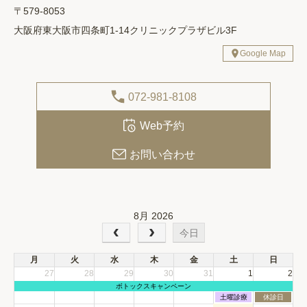
〒579-8053
大阪府東大阪市四条町1-14クリニックプラザビル3F
Google Map
072-981-8108
Web予約
お問い合わせ
8月 2026
今日
月
火
水
木
金
土
日
27
28
29
30
31
1
2
月
ボトックスキャンペーン
曜
土
日
土曜診療
休診日
日,
曜
曜