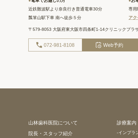
●
電車でお越しの方
●
お
近鉄難波駅より奈良行き普通電車30分
専用
瓢箪山駅下車 南へ徒歩５分
アク
〒579-8053
大阪府東大阪市四条町1-14クリニックプラザ
072-981-8108
Web予約
山林歯科医院について
診療案内
-
インプラ
院長・スタッフ紹介