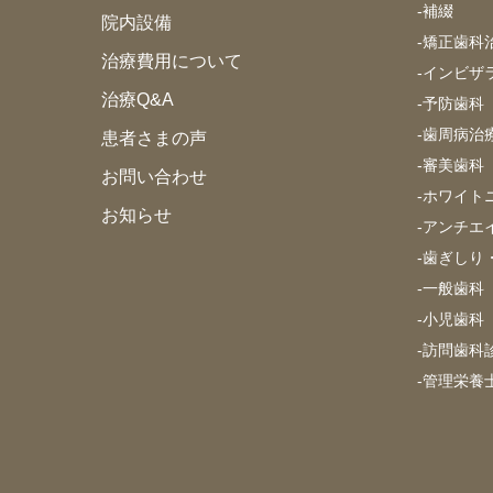
-
補綴
院内設備
-
矯正歯科
治療費用について
-
インビザ
治療Q&A
-
予防歯科
-
歯周病治
患者さまの声
-
審美歯科
お問い合わせ
-
ホワイト
お知らせ
-
アンチエ
-
歯ぎしり
-
一般歯科
-
小児歯科
-
訪問歯科
-
管理栄養