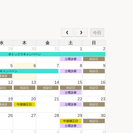
今日
水
木
金
土
日
29
30
31
1
2
月
ボトックスキャンペーン
曜
土
日
土曜診療
休診日
日,
曜
曜
5
6
7
8
9
7
日,
日,
月
8
8
土
日
キャンペーン
土曜診療
休診日
6th
月
月
曜
曜
後休診
2026
1st
2nd
日,
日,
12
13
14
15
16
2026
2026
8
8
月
月
木
金
土
日
診日
休診日
休診日
休診日
休診日
8th
9th
曜
曜
曜
曜
土
土曜診療
2026
2026
,
日,
日,
日,
日,
曜
19
20
21
22
23
26
8
8
8
8
日,
月
月
月
月
8
木
土
日
後休診
午後矯正日
土曜診療
休診日
th
13th
14th
15th
16th
月
曜
曜
曜
026
2026
2026
2026
2026
15th
日,
日,
日,
26
27
28
29
30
2026
8
8
8
月
月
月
土
日
午後矯正日
休診日
h
20th
22nd
23rd
曜
曜
土
土曜診療
26
2026
2026
2026
日,
日,
曜
2
3
4
5
6
8
8