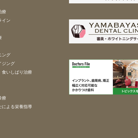
治療
ライン
療
ニング
イジング
・食いしばり治療
診療
士による栄養指導