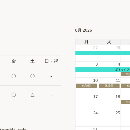
8月 2026
月
火
27
28
金
土
日・祝
3
4
月
ボトックス
曜
水
午
〇
〇
-
日,
曜
10
11
7
日,
月
8
月
火
水
休診日
休診日
休
6th
月
曜
曜
曜
2026
5th
日,
日,
日
〇
△
-
17
18
20
8
8
8
月
月
月
水
午
10th
11th
12
曜
2026
2026
2
日,
24
25
8
月
19t
20
31
1