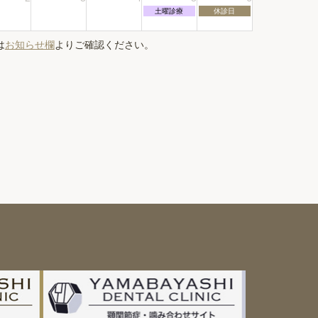
日,
月
月
8
土
日
土曜診療
休診日
29th
30th
月
曜
曜
2026
2026
29th
日,
日,
2026
9
9
は
お知らせ欄
よりご確認ください。
月
月
5th
6th
2026
2026