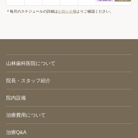
2026
2026
曜
曜
月
日,
日,
29th
＊毎月のスケジュールの詳細は
お知らせ欄
よりご確認ください。
9
9
2026
月
月
5th
6th
2026
2026
山林歯科医院について
院長・スタッフ紹介
院内設備
治療費用について
治療Q&A