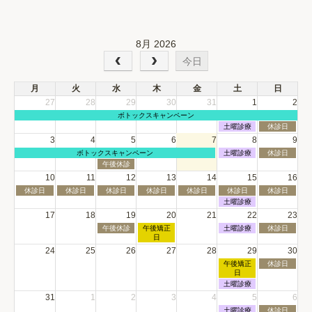
8月 2026
今日
月
火
水
木
金
土
日
27
28
29
30
31
1
2
月
ボトックスキャンペーン
曜
土
日
土曜診療
休診日
日,
曜
曜
3
4
5
6
7
8
9
7
日,
日,
月
月
土
日
ボトックスキャンペーン
8
土曜診療
8
休診日
6th
曜
曜
曜
月
月
水
午後休診
2026
日,
日,
日,
1st
2nd
曜
10
11
12
13
14
15
16
7
8
8
2026
2026
日,
月
月
月
月
火
水
木
金
土
日
休診日
休診日
8
休診日
休診日
休診日
休診日
休診日
6th
8th
9th
曜
曜
曜
曜
曜
曜
曜
月
土
土曜診療
2026
2026
2026
日,
日,
日,
日,
日,
日,
日,
5th
曜
17
18
19
20
21
22
23
8
8
8
8
8
8
8
2026
日,
月
月
月
月
月
月
月
水
木
土
日
午後休診
午後矯正
8
土曜診療
休診日
10th
11th
12th
13th
14th
15th
16th
曜
曜
曜
曜
日
月
2026
2026
2026
2026
2026
2026
2026
日,
日,
日,
日,
15th
24
25
26
27
28
29
30
8
8
8
8
2026
土
日
月
月
月
午後矯正
月
休診日
曜
曜
19th
20th
22nd
日
23rd
日,
日,
2026
2026
2026
2026
土
土曜診療
8
8
曜
31
1
2
3
4
5
6
月
月
日,
29th
30th
土
日
8
土曜診療
休診日